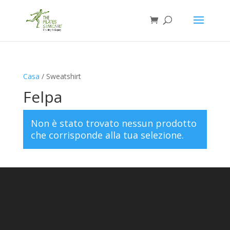
Casa
/ Sweatshirt
Felpa
Non è stato trovato nessun prodotto
che corrisponde alla tua selezione.