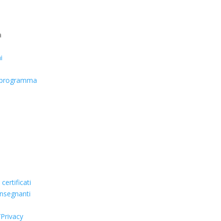
a
i
n programma
ertificati
 insegnanti
/Privacy