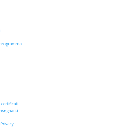
i
n programma
ertificati
 insegnanti
/Privacy