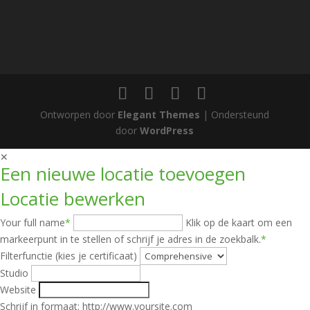
Ontworpen door
Elegant Themes
| Ondersteund
door
WordPress
✕
Een nieuwe locatie toevoegen
Locatie bewerken
Your full name
*
Klik op de kaart om een
markeerpunt in te stellen of schrijf je adres in de zoekbalk.
*
Filterfunctie (kies je certificaat)
Studio
Website
Schrijf in formaat: http://www.yoursite.com