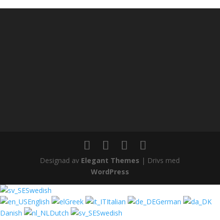
Designad av
Elegant Themes
| Drivs med
WordPress
Swedish
English
Greek
Italian
German
Danish
Dutch
Swedish