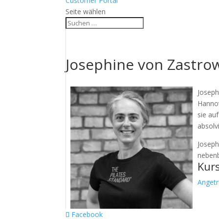
Customer Portal
Seite wählen
Josephine von Zastro
Joseph
Hannov
sie au
absolv
Joseph
nebenb
Kur
Anget
Facebook