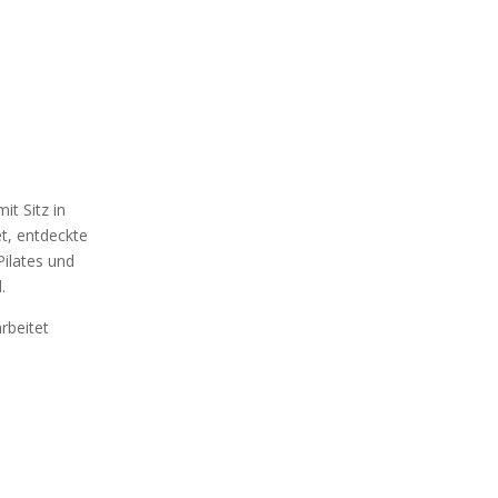
it Sitz in
t, entdeckte
Pilates und
.
arbeitet